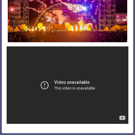
Công ty tổ chức sự kiện Minh Nhật Hải Dương_ 0969 316 963