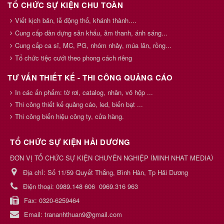
TỔ CHỨC SỰ KIỆN CHU TOÀN
Viết kịch bản, lễ động thổ, khánh thành....
Cung cấp dàn dựng sân khấu, âm thanh, ánh sáng...
Cung cấp ca sĩ, MC, PG, nhóm nhảy, múa lân, rồng...
Tổ chức tiệc cưới theo phong cách riêng
TƯ VẤN THIẾT KẾ - THI CÔNG QUẢNG CÁO
In các ấn phẩm: tờ rơi, catalog, nhãn, vỏ hộp ...
Thi công thiết kế quảng cáo, led, biển bạt ...
Thi công biển hiệu công ty, cửa hàng.
TỔ CHỨC SỰ KIỆN HẢI DƯƠNG
(
)
ĐƠN VỊ TỔ CHỨC SỰ KIỆN CHUYÊN NGHIỆP
MINH NHAT MEDIA
Địa chỉ:
Số 11/59 Quyết Thắng, Bình Hàn, Tp Hải Dương
Điện thoại:
0989.148 606
0969.316 963
Fax:
0320-6259464
Email:
trananhthuan9@gmail.com