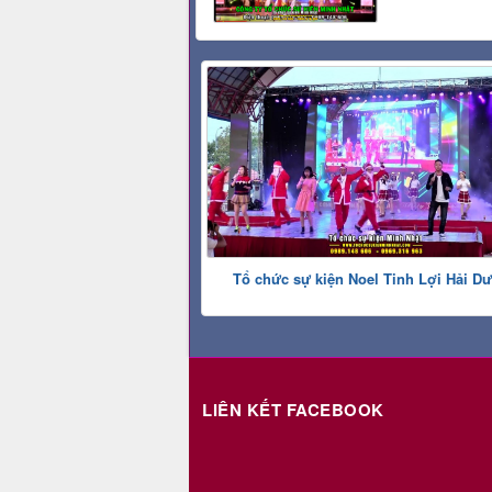
Tổ chức sự kiện Noel Tinh Lợi Hải D
LIÊN KẾT FACEBOOK