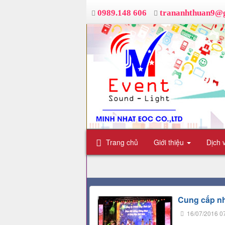
0989.148 606
trananhthuan9@
Trang chủ
Giới thiệu
Dịch 
Cung cấp n
16/07/2016 0