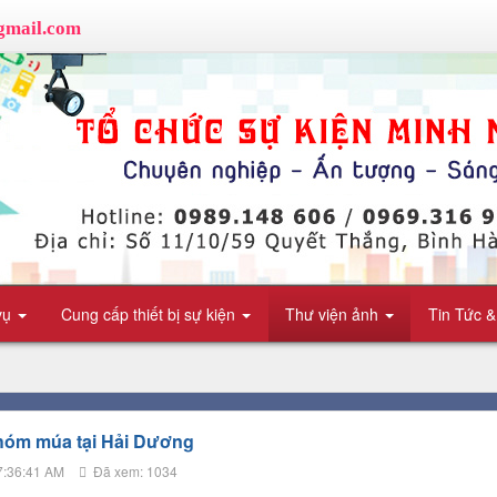
gmail.com
vụ
Cung cấp thiết bị sự kiện
Thư viện ảnh
Tin Tức &
hóm múa tại Hải Dương
7:36:41 AM
Đã xem: 1034