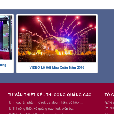
ương
VIDEO Lễ Hội Mùa Xuân Năm 2016
TƯ VẤN THIẾT KẾ - THI CÔNG QUẢNG CÁO
TỔ 
In các ấn phẩm: tờ rơi, catalog, nhãn, vỏ hộp ...
ĐƠN 
(
MINH
Thi công thiết kế quảng cáo, led, biển bạt ...