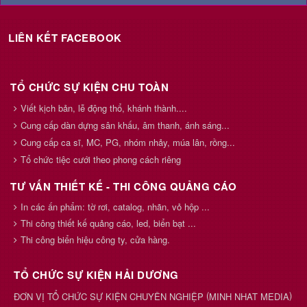
LIÊN KẾT FACEBOOK
TỔ CHỨC SỰ KIỆN CHU TOÀN
Viết kịch bản, lễ động thổ, khánh thành....
Cung cấp dàn dựng sân khấu, âm thanh, ánh sáng...
Cung cấp ca sĩ, MC, PG, nhóm nhảy, múa lân, rồng...
Tổ chức tiệc cưới theo phong cách riêng
TƯ VẤN THIẾT KẾ - THI CÔNG QUẢNG CÁO
In các ấn phẩm: tờ rơi, catalog, nhãn, vỏ hộp ...
Thi công thiết kế quảng cáo, led, biển bạt ...
Thi công biển hiệu công ty, cửa hàng.
TỔ CHỨC SỰ KIỆN HẢI DƯƠNG
(
)
ĐƠN VỊ TỔ CHỨC SỰ KIỆN CHUYÊN NGHIỆP
MINH NHAT MEDIA